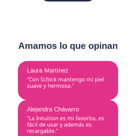
Amamos lo que opinan
Laura Martínez
“Con Schick mantengo mi piel
suave y hermosa.”
Alejandra Chávarro
“La Intuition es mi favorita, es
fácil de usar y además es
recargable.”