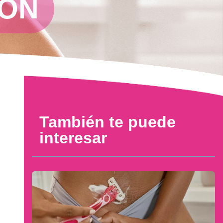
IÓN
También te puede
interesar