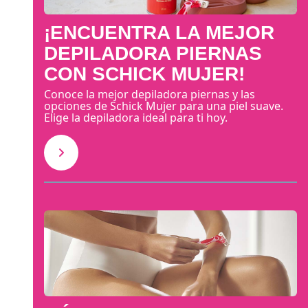
¡ENCUENTRA LA MEJOR
DEPILADORA PIERNAS
CON SCHICK MUJER!
Conoce la mejor depiladora piernas y las
opciones de Schick Mujer para una piel suave.
Elige la depiladora ideal para ti hoy.