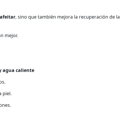
afeitar
, sino que también mejora la recuperación de la
an mejor.
y agua caliente
os.
 piel.
rones.
.