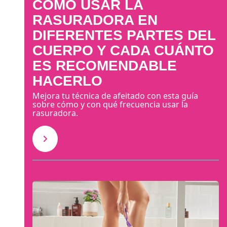
CÓMO USAR LA
RASURADORA EN
DIFERENTES PARTES DEL
CUERPO Y CADA CUÁNTO
ES RECOMENDABLE
HACERLO
Mejora tu técnica de afeitado con esta guía
sobre cómo y con qué frecuencia usar la
rasuradora.