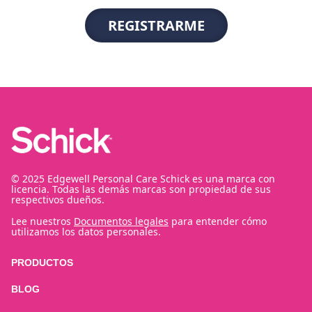
© 2025 Edgewell Personal Care Schick es una marca con
licencia. Todas las demás marcas son propiedad de sus
respectivos dueños.
Lee nuestros
Documentos legales
para entender cómo
utilizamos los datos personales.
PRODUCTOS
BLOG