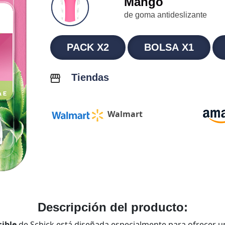
Mango
de goma antideslizante
PACK X2
BOLSA X1
Tiendas
Walmart
Descripción del producto:
ible
de Schick está diseñada especialmente para ofrecer un 