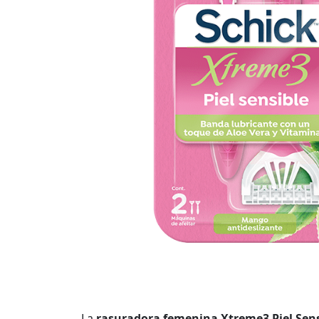
La
rasuradora femenina Xtreme3 Piel Sens